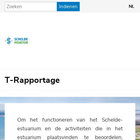
Overslaan
Indienen
NL
en
naar
Thema's
Data & Informatie
de
inhoud
gaan
Tools & Applicaties
Over ScheldeMonitor
T-Rapportage
Om het functioneren van het Schelde-
estuarium en de activiteiten die in het
estuarium plaatsvinden te beoordelen,