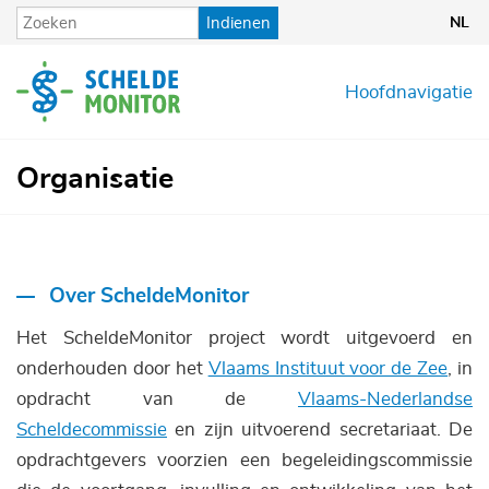
Overslaan
Indienen
NL
en
naar
de
Hoofdnavigatie
inhoud
gaan
Organisatie
Over ScheldeMonitor
Het ScheldeMonitor project wordt uitgevoerd en
onderhouden door het
Vlaams Instituut voor de Zee
, in
opdracht van de
Vlaams-Nederlandse
Scheldecommissie
en zijn uitvoerend secretariaat. De
opdrachtgevers voorzien een begeleidingscommissie