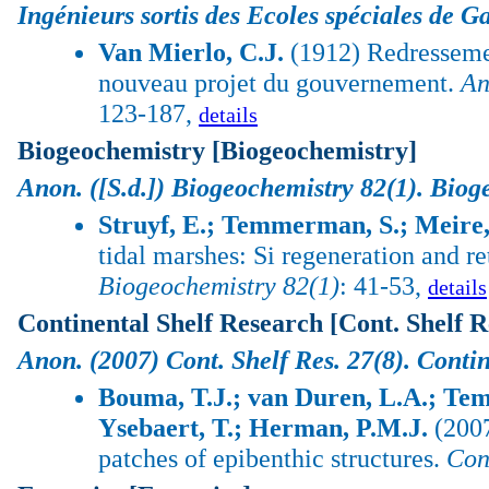
Ingénieurs sortis des Ecoles spéciales de G
Van Mierlo, C.J.
(1912) Redressemen
nouveau projet du gouvernement.
An
123-187,
details
Biogeochemistry [Biogeochemistry]
Anon.
([S.d.]) Biogeochemistry 82(1).
Biog
Struyf, E.; Temmerman, S.; Meire,
tidal marshes: Si regeneration and r
Biogeochemistry 82(1)
: 41-53,
details
Continental Shelf Research [Cont. Shelf R
Anon.
(2007) Cont. Shelf Res. 27(8).
Contin
Bouma, T.J.; van Duren, L.A.; Tem
Ysebaert, T.; Herman, P.M.J.
(2007
patches of epibenthic structures.
Cont