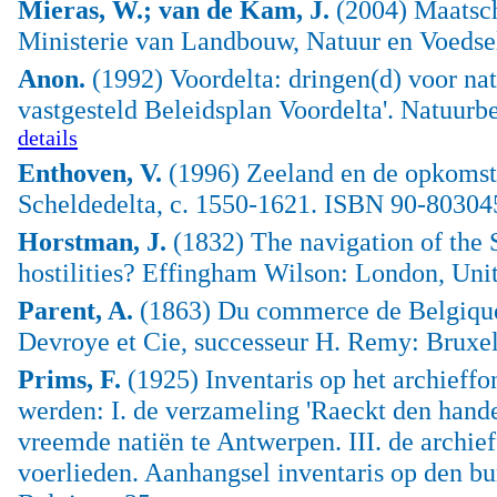
Mieras, W.; van de Kam, J.
(2004) Maatscha
Ministerie van Landbouw, Natuur en Voedsel
Anon.
(1992) Voordelta: dringen(d) voor nat
vastgesteld Beleidsplan Voordelta'. Natuurb
details
Enthoven, V.
(1996) Zeeland en de opkomst v
Scheldedelta, c. 1550-1621. ISBN 90-803045
Horstman, J.
(1832) The navigation of the Sc
hostilities? Effingham Wilson: London, Un
Parent, A.
(1863) Du commerce de Belgique a
Devroye et Cie, successeur H. Remy: Bruxel
Prims, F.
(1925) Inventaris op het archieff
werden: I. de verzameling 'Raeckt den handel
vreemde natiën te Antwerpen. III. de archie
voerlieden. Aanhangsel inventaris op den bu