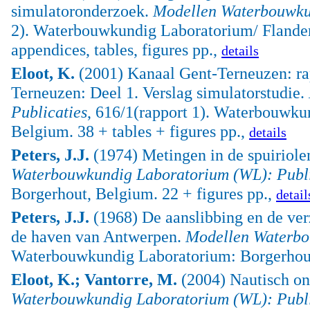
simulatoronderzoek.
Modellen Waterbouwkun
2). Waterbouwkundig Laboratorium/ Flanders
appendices, tables, figures pp.,
details
Eloot, K.
(2001) Kanaal Gent-Terneuzen: rap
Terneuzen: Deel 1. Verslag simulatorstudie.
Publicaties
, 616/1(rapport 1). Waterbouwku
Belgium. 38 + tables + figures pp.,
details
Peters, J.J.
(1974) Metingen in de spuiriole
Waterbouwkundig Laboratorium (WL): Publi
Borgerhout, Belgium. 22 + figures pp.,
detail
Peters, J.J.
(1968) De aanslibbing en de ver
de haven van Antwerpen.
Modellen Waterbo
Waterbouwkundig Laboratorium: Borgerhout,
Eloot, K.; Vantorre, M.
(2004) Nautisch o
Waterbouwkundig Laboratorium (WL): Publi