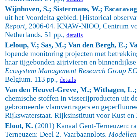
Wijnhoven, S.; Sistermans, W.; Escaravag
uit het Voordelta gebied. [Historical observa
Report
, 2006-04. KNAW-NIOO, Centrum voor
Netherlands. 51 pp.,
details
Leloup, V.; Sas, M.; Van den Bergh, E.; V
lopende monitoring projecten met betrekking
haar tijgebonden zijrivieren en binnendijks
Ecosystem Management Research Group 
Belgium. 113 pp.,
details
Van den Heuvel-Greve, M.; Withagen, L.;
chemische stoffen in visserijproducten uit d
gebromeerde vlamvertragers en geperfluore
Rijkswaterstaat. Rijksinstituut voor Kust e
Eloot, K.
(2001) Kanaal Gent-Terneuzen: rap
Terneuzen: Deel 2. Vaarbaanplots.
Modellen