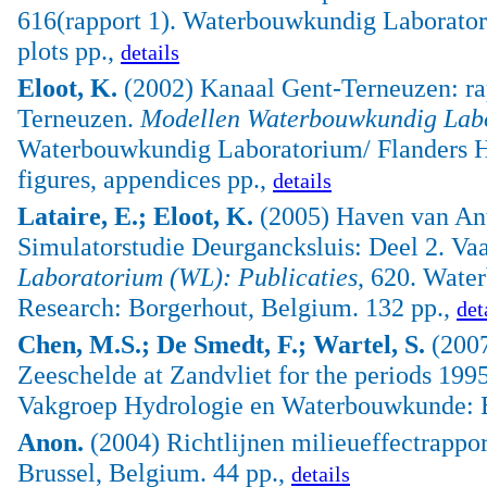
616(rapport 1). Waterbouwkundig Laborator
plots pp.,
details
Eloot, K.
(2002) Kanaal Gent-Terneuzen: rap
Terneuzen.
Modellen Waterbouwkundig Labo
Waterbouwkundig Laboratorium/ Flanders Hy
figures, appendices pp.,
details
Lataire, E.; Eloot, K.
(2005) Haven van Ant
Simulatorstudie Deurgancksluis: Deel 2. Va
Laboratorium (WL): Publicaties
, 620. Wate
Research: Borgerhout, Belgium. 132 pp.,
det
Chen, M.S.; De Smedt, F.; Wartel, S.
(2007
Zeeschelde at Zandvliet for the periods 199
Vakgroep Hydrologie en Waterbouwkunde: B
Anon.
(2004) Richtlijnen milieueffectrappo
Brussel, Belgium. 44 pp.,
details