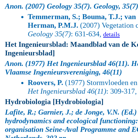
Anon.
(2007) Geology 35(7).
Geology
, 35(7
Temmerman, S.; Bouma, T.J.; van d
Herman, P.M.J.
(2007) Vegetation c
Geology 35(7)
: 631-634,
details
Het Ingenieursblad: Maandblad van de Ko
Ingenieursblad]
Anon.
(1977) Het Ingenieursblad 46(11).
He
Vlaamse Ingenieursvereniging
, 46(11)
Roovers, P.
(1977) Stormvloeden en 
Het Ingenieursblad 46(11)
: 309-317
Hydrobiologia [Hydrobiologia]
Lafite, R.; Garnier, J.; de Jonge, V.N. (Ed.)
hydrodynamics and ecological functionin
organisation Seine-Aval Programme and 
Netherlands. 302 pp.