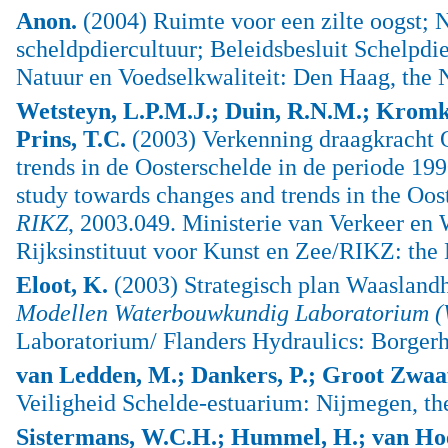
Anon.
(2004) Ruimte voor een zilte oogst; 
scheldpdiercultuur; Beleidsbesluit Schelpdi
Natuur en Voedselkwaliteit: Den Haag, the 
Wetsteyn, L.P.M.J.; Duin, R.N.M.; Kromka
Prins, T.C.
(2003) Verkenning draagkracht O
trends in de Oosterschelde in de periode 19
study towards changes and trends in the Oost
RIKZ
, 2003.049. Ministerie van Verkeer en 
Rijksinstituut voor Kunst en Zee/RIKZ: the 
Eloot, K.
(2003) Strategisch plan Waaslandh
Modellen Waterbouwkundig Laboratorium (W
Laboratorium/ Flanders Hydraulics: Borgerh
van Ledden, M.; Dankers, P.; Groot Zwaaf
Veiligheid Schelde-estuarium: Nijmegen, th
Sistermans, W.C.H.; Hummel, H.; van Hoe