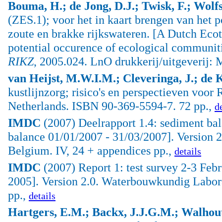
Bouma, H.; de Jong, D.J.; Twisk, F.; Wolfs
(ZES.1); voor het in kaart brengen van het
zoute en brakke rijkswateren. [A Dutch Eco
potential occurence of ecological communiti
RIKZ
, 2005.024. LnO drukkerij/uitgeverij: 
van Heijst, M.W.I.M.; Cleveringa, J.; de K
kustlijnzorg; risico's en perspectieven voor 
Netherlands. ISBN 90-369-5594-7. 72 pp.,
d
IMDC
(2007) Deelrapport 1.4: sediment bal
balance 01/01/2007 - 31/03/2007]. Version
Belgium. IV, 24 + appendices pp.,
details
IMDC
(2007) Report 1: test survey 2-3 Febr
2005]. Version 2.0. Waterbouwkundig Labor
pp.,
details
Hartgers, E.M.; Backx, J.J.G.M.; Walhout