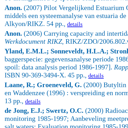
Anon.
(2007) Pilot Vergelijkend Estuarium
middels een systeemanalyse van estuaria de 
Alkyon/RIKZ. 54 pp.,
details
Anon.
(2006) Carrying capacity and intertid
Werkdocument RIKZ
, RIKZ/ZDO/2006.802.w
Yland, E.M.L.; Sonneveldt, H.L.A.; Stronk
baggerspecie: gegevensanalyse periode 1986
spoil: data analysis period 1986-1997].
Rapp
ISBN 90-369-3494-X. 45 pp.,
details
Laane, R.; Groeneveld, G.
(2000) Butyltin 
en Waddenzee (1996) : verspreiding en nor
13 pp.,
details
de Jong, E.J.; Swertz, O.C.
(2000) Radioact
monitoring 1985-1997; Aanbeveling meetpro
salt waters; Evaluation monitoring 1985-1