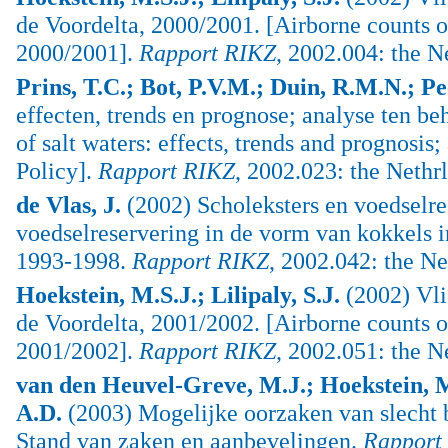
de Voordelta, 2000/2001. [Airborne counts 
2000/2001].
Rapport RIKZ
, 2002.004: the N
Prins, T.C.; Bot, P.V.M.; Duin, R.M.N.; Pe
effecten, trends en prognose; analyse ten b
of salt waters: effects, trends and prognosis
Policy].
Rapport RIKZ
, 2002.023: the Nethr
de Vlas, J.
(2002) Scholeksters en voedselre
voedselreservering in de vorm van kokkels 
1993-1998.
Rapport RIKZ
, 2002.042: the Ne
Hoekstein, M.S.J.; Lilipaly, S.J.
(2002) Vli
de Voordelta, 2001/2002. [Airborne counts 
2001/2002].
Rapport RIKZ
, 2002.051: the N
van den Heuvel-Greve, M.J.; Hoekstein, M.
A.D.
(2003) Mogelijke oorzaken van slecht b
Stand van zaken en aanbevelingen.
Rapport