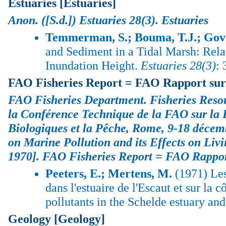
Estuaries [Estuaries]
Anon.
([S.d.]) Estuaries 28(3).
Estuaries
Temmerman, S.; Bouma, T.J.; Gove
and Sediment in a Tidal Marsh: Rel
Inundation Height.
Estuaries 28(3)
:
FAO Fisheries Report = FAO Rapport sur 
FAO Fisheries Department. Fisheries Reso
la Conférence Technique de la FAO sur la Po
Biologiques et la Pêche, Rome, 9-18 décem
on Marine Pollution and its Effects on Li
1970].
FAO Fisheries Report = FAO Rapport
Peeters, E.; Mertens, M.
(1971) Les 
dans l'estuaire de l'Escaut et sur la 
pollutants in the Schelde estuary an
Geology [Geology]