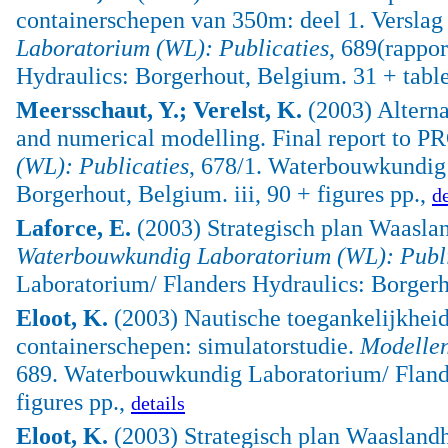
containerschepen van 350m: deel 1. Versla
Laboratorium (WL): Publicaties
, 689(rappo
Hydraulics: Borgerhout, Belgium. 31 + table
Meersschaut, Y.; Verelst, K.
(2003) Alterna
and numerical modelling. Final report to 
(WL): Publicaties
, 678/1. Waterbouwkundig
Borgerhout, Belgium. iii, 90 + figures pp.,
de
Laforce, E.
(2003) Strategisch plan Waasla
Waterbouwkundig Laboratorium (WL): Publi
Laboratorium/ Flanders Hydraulics: Borgerho
Eloot, K.
(2003) Nautische toegankelijkheid
containerschepen: simulatorstudie.
Modellen
689. Waterbouwkundig Laboratorium/ Flande
figures pp.,
details
Eloot, K.
(2003) Strategisch plan Waaslandh