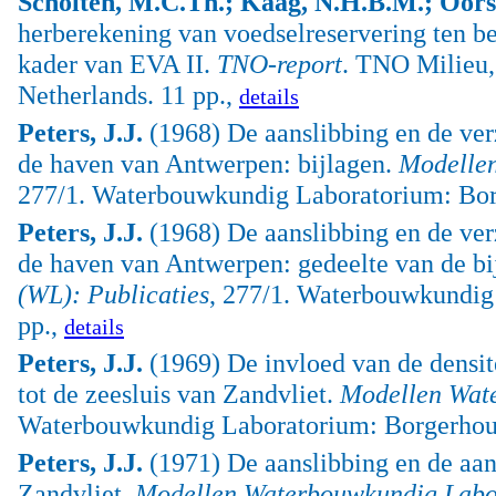
Scholten, M.C.Th.; Kaag, N.H.B.M.; Oors
herberekening van voedselreservering ten be
kader van EVA II.
TNO-report
. TNO Milieu,
Netherlands. 11 pp.,
details
Peters, J.J.
(1968) De aanslibbing en de ver
de haven van Antwerpen: bijlagen.
Modellen
277/1. Waterbouwkundig Laboratorium: Bor
Peters, J.J.
(1968) De aanslibbing en de ver
de haven van Antwerpen: gedeelte van de bi
(WL): Publicaties
, 277/1. Waterbouwkundig
pp.,
details
Peters, J.J.
(1969) De invloed van de densit
tot de zeesluis van Zandvliet.
Modellen Wate
Waterbouwkundig Laboratorium: Borgerhout,
Peters, J.J.
(1971) De aanslibbing en de aan
Zandvliet.
Modellen Waterbouwkundig Labor