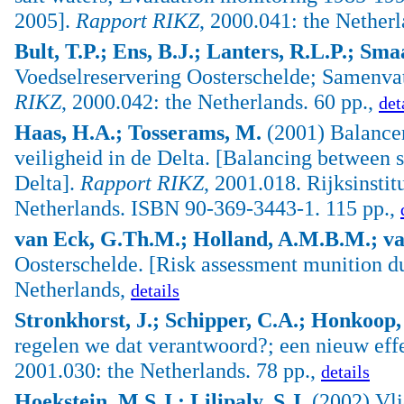
2005].
Rapport RIKZ
, 2000.041: the Netherl
Bult, T.P.; Ens, B.J.; Lanters, R.L.P.; Sma
Voedselreservering Oosterschelde; Samenvat
RIKZ
, 2000.042: the Netherlands. 60 pp.,
det
Haas, H.A.; Tosserams, M.
(2001) Balancer
veiligheid in de Delta. [Balancing between sw
Delta].
Rapport RIKZ
, 2001.018. Rijksinsti
Netherlands. ISBN 90-369-3443-1. 115 pp.,
van Eck, G.Th.M.; Holland, A.M.B.M.; va
Oosterschelde. [Risk assessment munition 
Netherlands,
details
Stronkhorst, J.; Schipper, C.A.; Honkoop, 
regelen we dat verantwoord?; een nieuw eff
2001.030: the Netherlands. 78 pp.,
details
Hoekstein, M.S.J.; Lilipaly, S.J.
(2002) Vli