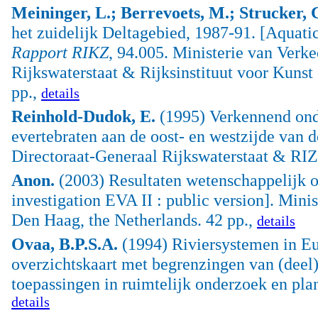
Meininger, L.; Berrevoets, M.; Strucker, 
het zuidelijk Deltagebied, 1987-91. [Aquatic
Rapport RIKZ
, 94.005. Ministerie van Verke
Rijkswaterstaat & Rijksinstituut voor Kun
pp.,
details
Reinhold-Dudok, E.
(1995) Verkennend ond
evertebraten aan de oost- en westzijde van 
Directoraat-Generaal Rijkswaterstaat & RIZ
Anon.
(2003) Resultaten wetenschappelijk on
investigation EVA II : public version]. Min
Den Haag, the Netherlands. 42 pp.,
details
Ovaa, B.P.S.A.
(1994) Riviersystemen in Eu
overzichtskaart met begrenzingen van (deel
toepassingen in ruimtelijk onderzoek en pl
details