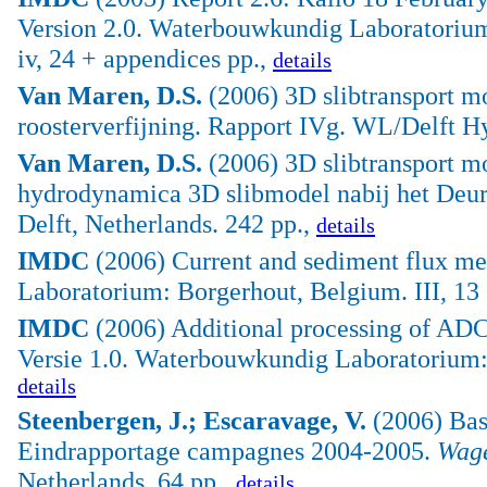
Version 2.0. Waterbouwkundig Laboratoriu
iv, 24 + appendices pp.,
details
Van Maren, D.S.
(2006) 3D slibtransport m
roosterverfijning. Rapport IVg. WL/Delft Hy
Van Maren, D.S.
(2006) 3D slibtransport mo
hydrodynamica 3D slibmodel nabij het Deur
Delft, Netherlands. 242 pp.,
details
IMDC
(2006) Current and sediment flux 
Laboratorium: Borgerhout, Belgium. III, 13
IMDC
(2006) Additional processing of ADC
Versie 1.0. Waterbouwkundig Laboratorium: 
details
Steenbergen, J.; Escaravage, V.
(2006) Bas
Eindrapportage campagnes 2004-2005.
Wag
Netherlands. 64 pp.,
details