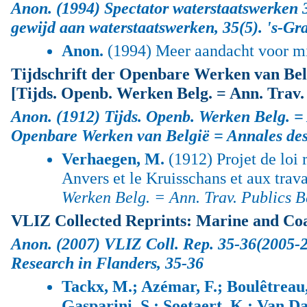
Anon.
(1994) Spectator waterstaatswerken 
gewijd aan waterstaatswerken
, 35(5). 's-G
Anon.
(1994) Meer aandacht voor mi
Tijdschrift der Openbare Werken van Belg
[Tijds. Openb. Werken Belg. = Ann. Trav. 
Anon.
(1912) Tijds. Openb. Werken Belg. = 
Openbare Werken van België = Annales des
Verhaegen, M.
(1912) Projet de loi r
Anvers et le Kruisschans et aux trav
Werken Belg. = Ann. Trav. Publics B
VLIZ Collected Reprints: Marine and Coa
Anon.
(2007) VLIZ Coll. Rep. 35-36(2005-
Research in Flanders
, 35-36
Tackx, M.; Azémar, F.; Boulêtreau,
Gasparini, S.; Soetaert, K.; Van D