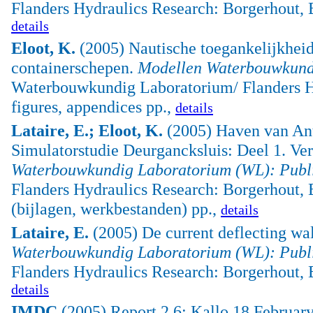
Flanders Hydraulics Research: Borgerhout, Be
details
Eloot, K.
(2005) Nautische toegankelijkheid
containerschepen.
Modellen Waterbouwkundi
Waterbouwkundig Laboratorium/ Flanders Hy
figures, appendices pp.,
details
Lataire, E.; Eloot, K.
(2005) Haven van Ant
Simulatorstudie Deurgancksluis: Deel 1. Ve
Waterbouwkundig Laboratorium (WL): Publi
Flanders Hydraulics Research: Borgerhout, 
(bijlagen, werkbestanden) pp.,
details
Lataire, E.
(2005) De current deflecting wa
Waterbouwkundig Laboratorium (WL): Publi
Flanders Hydraulics Research: Borgerhout, B
details
IMDC
(2005) Report 2.6: Kallo 18 February