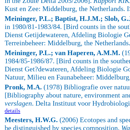
in the Zoute Delta 2005/2006].
Rapport RIK
Kust en Zee: Middelburg, the Netherlands.
Meininger, P.L.; Baptist, H.J.M.; Slob, G.
in 1980/81-1983/84. [Bird counts in the sou
Dienst Getijdewateren, Afdeling Biologie G
Terreinbeheer: Middelburg, the Netherlands
Meininger, P.L.; van Haperen, A.M.M.
(19
1984/85-1986/87. [Bird counts in the southe
Dienst Get?dewateren, Afdeling Biologie Go
Natuur, Milieu en Faunabeheer: Middelburg,
Pronk, M.A.
(1978) Bibliografie over natuu
[Bibliography about nature, environment and
verslagen
. Delta Instituut voor Hydrobiolog
details
Meesters, H.W.G.
(2006) Ecotopes and spec
be distinguished by species composition.
Wa