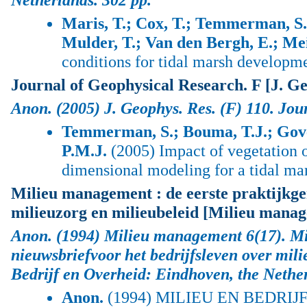
Maris, T.; Cox, T.; Temmerman, S.
Mulder, T.; Van den Bergh, E.; Mei
conditions for tidal marsh developme
Journal of Geophysical Research. F [J. Ge
Anon.
(2005) J. Geophys. Res. (F) 110.
Jour
Temmerman, S.; Bouma, T.J.; Gove
P.M.J.
(2005) Impact of vegetation o
dimensional modeling for a tidal ma
Milieu management : de eerste praktijkger
milieuzorg en milieubeleid [Milieu mana
Anon.
(1994) Milieu management 6(17).
Mi
nieuwsbriefvoor het bedrijfsleven over mili
Bedrijf en Overheid: Eindhoven, the Nethe
Anon.
(1994) MILIEU EN BEDRIJF -