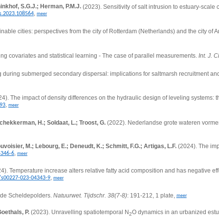
inkhof, S.G.J.; Herman, P.M.J.
(2023). Sensitivity of salt intrusion to estuary-sca
,
ss.2023.108564
meer
inable cities: perspectives from the city of Rotterdam (Netherlands) and the city of
g covariates and statistical learning - The case of parallel measurements.
Int. J. 
g during submerged secondary dispersal: implications for saltmarsh recruitment and
24).
The impact of density differences on the hydraulic design of leveling systems:
,
993
meer
Schekkerman, H.; Soldaat, L.; Troost, G.
(2022). Nederlandse grote wateren vorm
voisier, M.; Lebourg, E.; Deneudt, K.; Schmitt, F.G.; Artigas, L.F.
(2024).
The imp
,
4346-6
meer
4).
Temperature increase alters relative fatty acid composition and has negative ef
,
7/s00227-023-04343-9
meer
 de Scheldepolders.
Natuurwet. Tijdschr. 38(7-8)
: 191-212, 1 plate,
meer
Goethals, P.
(2023).
Unravelling spatiotemporal N
O dynamics in an urbanized estu
2