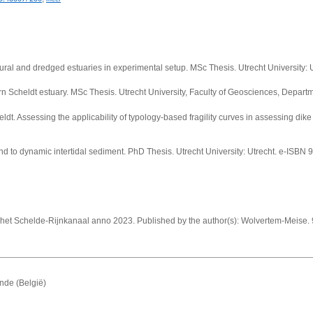
tural and dredged estuaries in experimental setup. MSc Thesis. Utrecht University: 
n Scheldt estuary. MSc Thesis. Utrecht University, Faculty of Geosciences, Departm
eldt. Assessing the applicability of typology-based fragility curves in assessing dike
d to dynamic intertidal sediment.
PhD Thesis. Utrecht University: Utrecht. e-ISBN
 het Schelde-Rijnkanaal anno 2023. Published by the author(s): Wolvertem-Meise. 
nde (België)