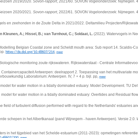
 Seizoen 2019/2020.
Sovon-rapport
, 2021/60. SOVON Vogelonderzoek: Nijmegen. 
 Seizoen 2020/2021.
Sovon-rapport
, 2022/61. SOVON Vogelonderzoek: Nijmegen. 
els en zeehonden in de Zoute Delta in 2021/2022. Deltamilieu Projecten/Rijkswate
 Kleunen, A.; Hissel, B.; van Turnhout, C.; Soldaat, L.
(2022). Watervogels in Ne
Modelling Belgian Coastal zone and Scheldt mouth area: Sub report 14. Scaldis-C
 pp.
,
https://dx.doi.org/10.48607/214
meer
ologische monitoring zoute rijkswateren. Rijkswaterstaat - Centrale Informatievoor
 Containercapaciteit Antwerpen: deelrapport 2. Toepassing van het multivariate m
rbouwkundig Laboratorium: Antwerpen. IV, 7 + 4 p. bijl. pp,
meer
 model for water motion in a tidally dominated estuary: Model Development.
TU Del
model for water motion in a tidally dominated estuary: Overtides and Residual flo
e field of turbulent diffusion performed with regard to the Netherlands' estuaries a
erde schepen in het Albertkanaal (pand Wijnegem
‐
haven Antwerpen). Versie 2.0.
ers in het tijgebied van het Schelde-estuarium (2011-2023): opmetingen referentie
,
10.48607/200
meer