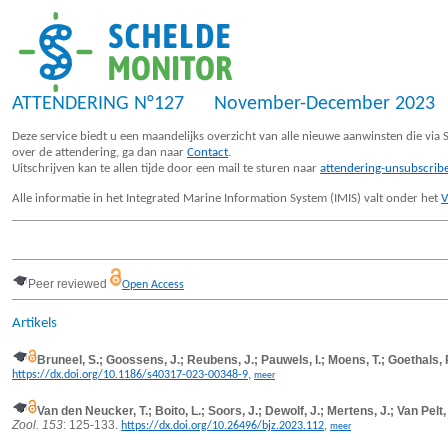
ATTENDERING N°127 November-December 2023
Deze service biedt u een maandelijks overzicht van alle nieuwe aanwinsten die vi
over de attendering, ga dan naar
Contact
.
Uitschrijven kan te allen tijde door een mail te sturen naar
attendering-unsubscri
Alle informatie in het Integrated Marine Information System (IMIS) valt onder het
V
Peer reviewed
Open Access
Artikels
Bruneel, S.; Goossens, J.; Reubens, J.; Pauwels, I.; Moens, T.; Goethals, P.
,
https://dx.doi.org/10.1186/s40317-023-00348-9
meer
Van den Neucker, T.; Boito, L.; Soors, J.; Dewolf, J.; Mertens, J.; Van Pel
Zool. 153
: 125-133.
,
https://dx.doi.org/10.26496/bjz.2023.112
meer