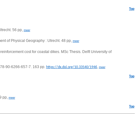
Top
Utrecht. 56 pp,
meer
ent of Physical Geography : Utrecht. 48 pp,
meer
 reinforcement cost for coastal dikes. MSc Thesis. Delft University of
 978-90-6266-657-7. 163 pp.
,
https://dx.doi.org/10.33540/1946
meer
Top
9 pp,
meer
Top