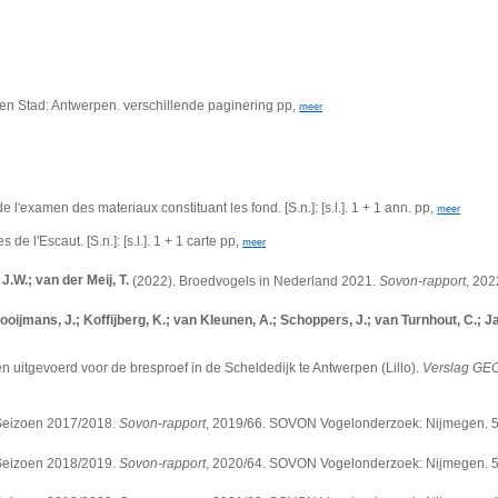
pen Stad: Antwerpen. verschillende paginering pp,
meer
 l'examen des materiaux constituant les fond. [S.n.]: [s.l.]. 1 + 1 ann. pp,
meer
e l'Escaut. [S.n.]: [s.l.]. 1 + 1 carte pp,
meer
J.W.; van der Meij, T.
(2022). Broedvogels in Nederland 2021.
Sovon-rapport
, 20
ooijmans, J.; Koffijberg, K.; van Kleunen, A.; Schoppers, J.; van Turnhout, C.; J
n uitgevoerd voor de bresproef in de Scheldedijk te Antwerpen (Lillo).
Verslag GE
 Seizoen 2017/2018.
Sovon-rapport
, 2019/66. SOVON Vogelonderzoek: Nijmegen. 
 Seizoen 2018/2019.
Sovon-rapport
, 2020/64. SOVON Vogelonderzoek: Nijmegen. 