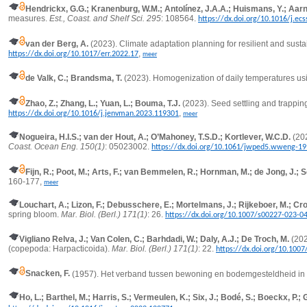
Hendrickx, G.G.; Kranenburg, W.M.; Antolínez, J.A.A.; Huismans, Y.; Aarn
measures.
Est., Coast. and Shelf Sci. 295
: 108564.
https://dx.doi.org/10.1016/j.ec
van der Berg, A.
(2023). Climate adaptation planning for resilient and susta
,
https://dx.doi.org/10.1017/err.2022.17
meer
de Valk, C.; Brandsma, T.
(2023).
Homogenization of daily temperatures usin
Zhao, Z.; Zhang, L.; Yuan, L.; Bouma, T.J.
(2023). Seed settling and trappin
,
https://dx.doi.org/10.1016/j.jenvman.2023.119301
meer
Nogueira, H.I.S.; van der Hout, A.; O’Mahoney, T.S.D.; Kortlever, W.C.D.
(20
Coast. Ocean Eng. 150(1)
: 05023002.
https://dx.doi.org/10.1061/jwped5.wweng-1
Fijn, R.; Poot, M.; Arts, F.; van Bemmelen, R.; Hornman, M.; de Jong, J.; 
160-177,
meer
Louchart, A.; Lizon, F.; Debusschere, E.; Mortelmans, J.; Rijkeboer, M.; Crou
spring bloom.
Mar. Biol. (Berl.) 171(1)
: 26.
https://dx.doi.org/10.1007/s00227-023-0
Vigliano Relva, J.; Van Colen, C.; Barhdadi, W.; Daly, A.J.; De Troch, M.
(202
(copepoda: Harpacticoida).
Mar. Biol. (Berl.) 171(1)
: 22.
https://dx.doi.org/10.100
Snacken, F.
(1957). Het verband tussen bewoning en bodemgesteldheid in
Ho, L.; Barthel, M.; Harris, S.; Vermeulen, K.; Six, J.; Bodé, S.; Boeckx, P.; 