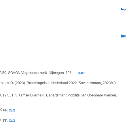
Top
Top
22/59. SOVON Vogelonderzoek: Nijmegen. 126 pp,
meer
ansen, D.
(2023). Broedvogels in Nederland 2022.
Sovon-rapport
, 2023/40.
O
, 12/031. Vlaamse Overheid. Departement Mobiliteit en Openbare Werken.
50 pp,
meer
50 pp,
meer