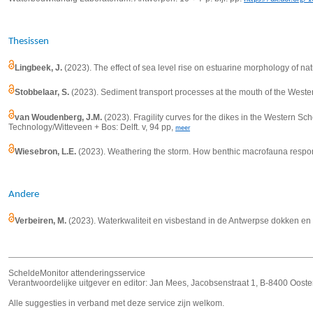
Thesissen
Lingbeek, J.
(2023). The effect of sea level rise on estuarine morphology of na
Stobbelaar, S.
(2023). Sediment transport processes at the mouth of the Wester
van Woudenberg, J.M.
(2023). Fragility curves for the dikes in the Western Sch
Technology/Witteveen + Bos: Delft. v, 94 pp,
meer
Wiesebron, L.E.
(2023). Weathering the storm. How benthic macrofauna respon
Andere
Verbeiren, M.
(2023). Waterkwaliteit en visbestand in de Antwerpse dokken en
ScheldeMonitor attenderingsservice
Verantwoordelijke uitgever en editor: Jan Mees, Jacobsenstraat 1, B-8400 Ooste
Alle suggesties in verband met deze service zijn welkom.