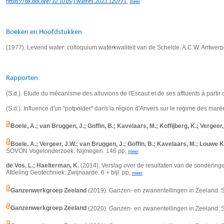
,
https://dx.doi.org/10.1016/j.watres.2023.120771
meer
Boeken en Hoofdstukken
(1977). Levend water: colloquium waterkwaliteit van de Schelde. A.C.W. Antwer
Rapporten
(S.d.). Etude du mécanisme des alluvions de l'Escaut et de ses affluents á partir de
(S.d.). Influence d'un "potpolder" dans la région d'Anvers sur le regime des marées d
Boele, A.; van Bruggen, J.; Goffin, B.; Kavelaars, M.; Koffijberg, K.; Vergeer, 
Boele, A.; Vergeer, J.W.; van Bruggen, J.; Goffin, B.; Kavelaars, M.; Louwe K
SOVON Vogelonderzoek: Nijmegen. 146 pp,
meer
de Vos, L.; Haelterman, K.
(2014). Verslag over de resultaten van de sonderinge
Afdeling Geotechniek: Zwijnaarde. 6 + bijl. pp,
meer
Ganzenwerkgroep Zeeland
(2019). Ganzen- en zwanentellingen in Zeeland.
Ganzenwerkgroep Zeeland
(2020). Ganzen- en zwanentellingen in Zeeland.