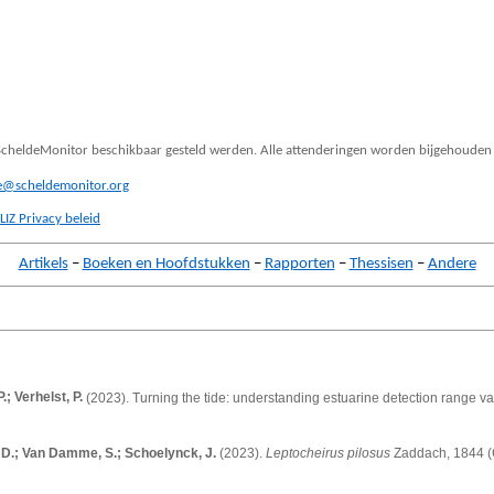
a ScheldeMonitor beschikbaar gesteld werden. Alle attenderingen worden bijgehouden
be@scheldemonitor.org
LIZ Privacy beleid
Artikels
–
Boeken en Hoofdstukken
–
Rapporten
–
Thessisen
–
Andere
; Verhelst, P.
(2023).
Turning the tide: understanding estuarine detection range var
t, D.; Van Damme, S.; Schoelynck, J.
(2023).
Leptocheirus pilosus
Zaddach, 1844 (C