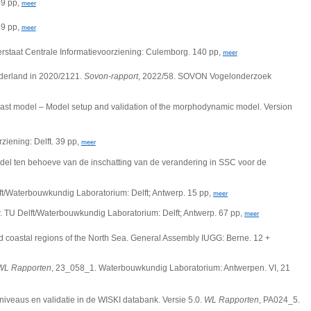
49 pp,
meer
49 pp,
meer
rstaat Centrale Informatievoorziening: Culemborg. 140 pp,
meer
derland in 2020/2121.
Sovon-rapport
, 2022/58. SOVON Vogelonderzoek
oast model – Model setup and validation of the morphodynamic model.
Version
ziening: Delft. 39 pp,
meer
odel ten behoeve van de inschatting van de verandering in SSC voor de
ft/Waterbouwkundig Laboratorium: Delft; Antwerp. 15 pp,
meer
w.
TU Delft/Waterbouwkundig Laboratorium: Delft; Antwerp. 67 pp,
meer
nd coastal regions of the North Sea.
General Assembly IUGG: Berne. 12 +
WL Rapporten
, 23_058_1. Waterbouwkundig Laboratorium: Antwerpen. VI, 21
niveaus en validatie in de WISKI databank. Versie 5.0.
WL Rapporten
, PA024_5.