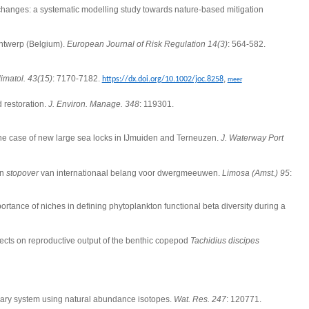
le changes: a systematic modelling study towards nature-based mitigation
 Antwerp (Belgium).
European Journal of Risk Regulation 14(3)
: 564-582.
Climatol. 43(15)
: 7170-7182.
,
https://dx.doi.org/10.1002/joc.8258
meer
 restoration.
J. Environ. Manage. 348
: 119301.
 the case of new large sea locks in IJmuiden and Terneuzen.
J. Waterway Port
en
stopover
van internationaal belang voor dwergmeeuwen.
Limosa (Amst.) 95
:
ortance of niches in defining phytoplankton functional beta diversity during a
fects on reproductive output of the benthic copepod
Tachidius discipes
ary system using natural abundance isotopes.
Wat. Res. 247
: 120771.