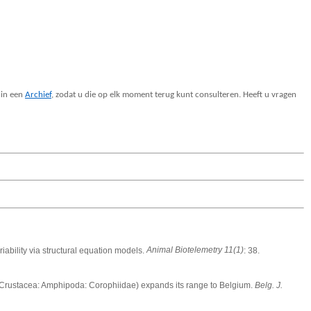
 in een
Archief
, zodat u die op elk moment terug kunt consulteren. Heeft u vragen
iability via structural equation models.
Animal Biotelemetry 11(1)
: 38.
rustacea: Amphipoda: Corophiidae) expands its range to Belgium.
Belg. J.