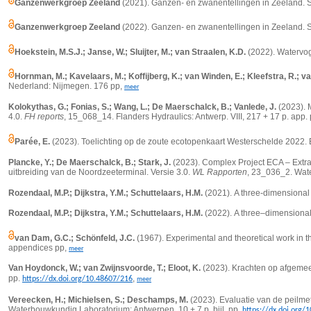
Ganzenwerkgroep Zeeland
(2021). Ganzen- en zwanentellingen in Zeeland.
Ganzenwerkgroep Zeeland
(2022). Ganzen- en zwanentellingen in Zeeland.
Hoekstein, M.S.J.; Janse, W.; Sluijter, M.; van Straalen, K.D.
(2022). Watervog
Hornman, M.; Kavelaars, M.; Koffijberg, K.; van Winden, E.; Kleefstra, R.; van
Nederland: Nijmegen. 176 pp,
meer
Kolokythas, G.; Fonias, S.; Wang, L.; De Maerschalck, B.; Vanlede, J.
(2023).
4.0.
FH reports
, 15_068_14. Flanders Hydraulics: Antwerp. VIII, 217 + 17 p. app.
Parée, E.
(2023). Toelichting op de zoute ecotopenkaart Westerschelde 2022. Bi
Plancke, Y.; De Maerschalck, B.; Stark, J.
(2023). Complex Project ECA – Extra
uitbreiding van de Noordzeeterminal. Versie 3.0.
WL Rapporten
, 23_036_2. Wate
Rozendaal, M.P.; Dijkstra, Y.M.; Schuttelaars, H.M.
(2021).
A three-dimensional
Rozendaal, M.P.; Dijkstra, Y.M.; Schuttelaars, H.M.
(2022).
A three–dimensional 
van Dam, G.C.; Schönfeld, J.C.
(1967).
Experimental and theoretical work in th
appendices pp,
meer
Van Hoydonck, W.; van Zwijnsvoorde, T.; Eloot, K.
(2023). Krachten op afgeme
pp.
,
https://dx.doi.org/10.48607/216
meer
Vereecken, H.; Michielsen, S.; Deschamps, M.
(2023). Evaluatie van de peilmet
Waterbouwkundig Laboratorium: Antwerpen. 10 + 7 p. bijl. pp.
https://dx.doi.org/