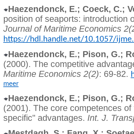
Haezendonck, E.; Coeck, C.; V
position of seaports: introduction
Journal of Maritime Economics 2(
https://hdl.handle.net/10.1057/ijme
Haezendonck, E.; Pison, G.; Ro
(2000).
The competitive advantag
Maritime Economics 2(2)
: 69-82.
meer
Haezendonck, E.; Pison, G.; Ro
(2001).
The core competences of t
specific" advantages.
Int. J. Tran
Mestdagh, S.; Fang, X.; Soetaer