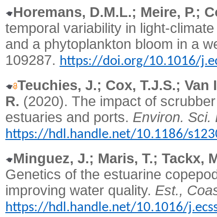
Horemans, D.M.L.; Meire, P.; Co
temporal variability in light-clim
and a phytoplankton bloom in a we
109287.
https://doi.org/10.1016/j
Teuchies, J.; Cox, T.J.S.; Van 
R.
(2020).
The impact of scrubber 
estuaries and ports.
Environ. Sci. 
https://hdl.handle.net/10.1186/s12
Minguez, J.; Maris, T.; Tackx, M
Genetics of the estuarine copepo
improving water quality.
Est., Coas
https://hdl.handle.net/10.1016/j.ec