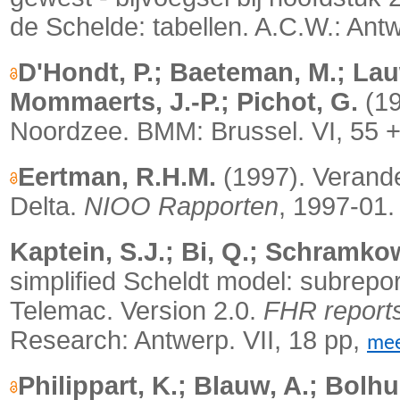
de Schelde: tabellen. A.C.W.: Ant
D'Hondt, P.; Baeteman, M.; Lau
Mommaerts, J.-P.; Pichot, G.
(19
Noordzee. BMM: Brussel. VI, 55 + 
Eertman, R.H.M.
(1997). Verande
Delta.
NIOO Rapporten
, 1997-01.
Kaptein, S.J.; Bi, Q.; Schramkow
simplified Scheldt model: subrep
Telemac. Version 2.0.
FHR report
Research: Antwerp.
VII, 18 pp,
me
Philippart, K.; Blauw, A.; Bolh