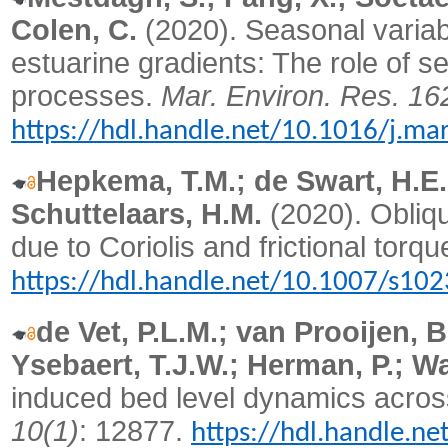
Colen, C.
(2020).
Seasonal variab
estuarine gradients: The role of
processes.
Mar. Environ. Res. 16
https://hdl.handle.net/10.1016/j.m
Hepkema, T.M.; de Swart, H.E.
Schuttelaars, H.M.
(2020).
Obliqu
due to Coriolis and frictional torq
https://hdl.handle.net/10.1007/s10
de Vet, P.L.M.; van Prooijen, B
Ysebaert, T.J.W.; Herman, P.; W
induced bed level dynamics across 
10(1)
: 12877.
https://hdl.handle.n