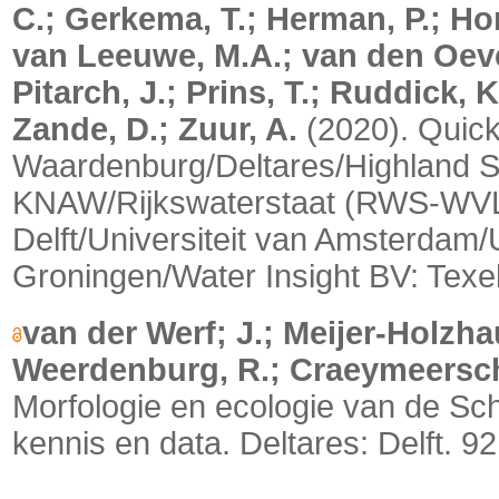
C.; Gerkema, T.; Herman, P.; H
van Leeuwe, M.A.; van den Oever,
Pitarch, J.; Prins, T.; Ruddick, 
Zande, D.; Zuur, A.
(2020). Quic
Waardenburg/Deltares/Highland S
KNAW/Rijkswaterstaat (RWS-WVL)/
Delft/Universiteit van Amsterdam/Un
Groningen/Water Insight BV: Texe
van der Werf; J.; Meijer-Holzhau
Weerdenburg, R.; Craeymeersch, J
Morfologie en ecologie van de Sc
kennis en data.
Deltares: Delft. 9