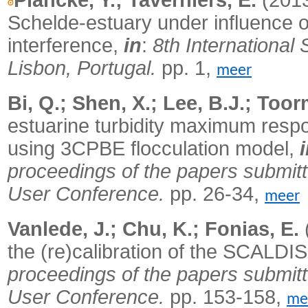
Plancke, Y.; Taverniers, E.
(2013
Schelde-estuary under influence 
interference,
in
:
8th Internationa
Lisbon, Portugal.
pp. 1,
meer
Bi, Q.; Shen, X.; Lee, B.J.; Toor
estuarine turbidity maximum resp
using 3CPBE flocculation model,
proceedings of the papers sub
User Conference.
pp. 26-34,
meer
Vanlede, J.; Chu, K.; Fonias, E.
the (re)calibration of the SCALDI
proceedings of the papers sub
User Conference.
pp. 153-158,
me