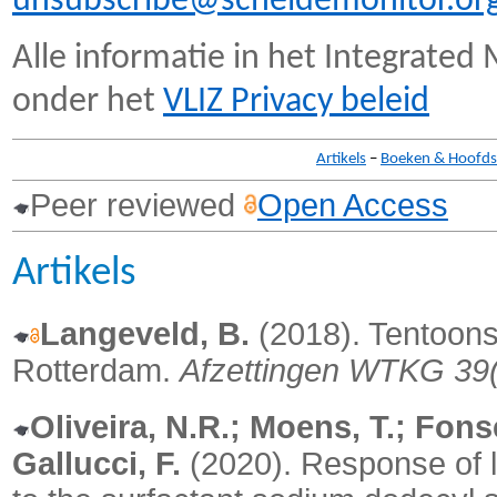
unsubscribe@scheldemonitor.or
Alle informatie in het Integrated
onder het
VLIZ Privacy beleid
Artikels
–
Boeken & Hoofds
Peer reviewed
Open Access
Artikels
Langeveld, B.
(2018). Tentoons
Rotterdam.
Afzettingen WTKG 39
Oliveira, N.R.; Moens, T.; Fons
Gallucci, F.
(2020).
Response of l