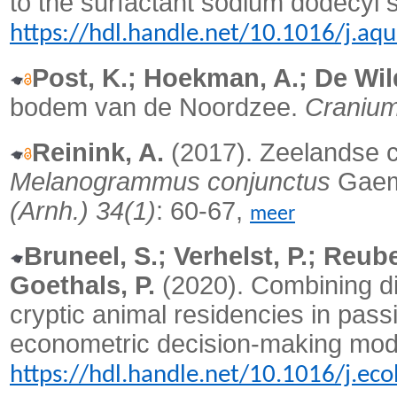
to the surfactant sodium dodecyl s
https://hdl.handle.net/10.1016/j.a
Post, K.; Hoekman, A.; De Wil
bodem van de Noordzee.
Cranium
Reinink, A.
(2017). Zeelandse cl
Melanogrammus conjunctus
Gaem
(Arnh.) 34(1)
: 60-67,
meer
Bruneel, S.; Verhelst, P.; Reube
Goethals, P.
(2020).
Combining di
cryptic animal residencies in pass
econometric decision-making mod
https://hdl.handle.net/10.1016/j.e