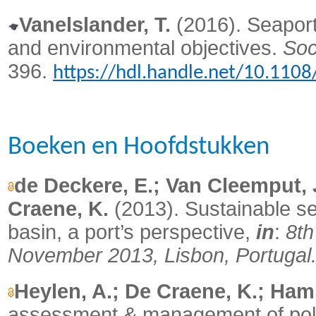
Vanelslander, T.
(2016). Seaport
and environmental objectives.
Soc
396.
https://hdl.handle.net/10.1108
Boeken en Hoofdstukken
de Deckere, E.; Van Cleemput, J.
Craene, K.
(2013).
Sustainable se
basin, a port’s perspective,
in
:
8th
November 2013, Lisbon, Portugal
Heylen, A.; De Craene, K.; Ham
assessment & management of pollu