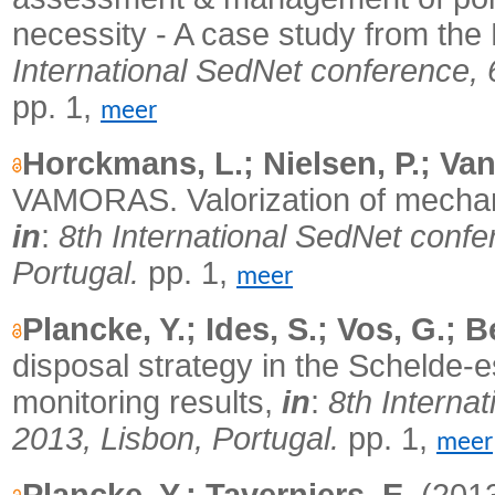
necessity - A case study from the
International SedNet conference,
pp. 1,
meer
Horckmans, L.; Nielsen, P.; Van
VAMORAS. Valorization of mechan
in
:
8th International SedNet conf
Portugal.
pp. 1,
meer
Plancke, Y.; Ides, S.; Vos, G.; B
disposal strategy in the Schelde-e
monitoring results,
in
:
8th Interna
2013, Lisbon, Portugal.
pp. 1,
meer