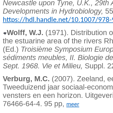
Newcastle upon Tyne, U.K., 29th 
Developments in Hydrobiology,
55
https://hdl.handle.net/10.1007/978
Wolff, W.J.
(1971). Distribution o
the estuarine area of the rivers 
(Ed.)
Troisième Symposium Europée
sédiments meubles, II. Biologie de
Sept. 1968. Vie et Milieu,
Suppl. 22
Verburg, M.C.
(2007). Zeeland, e
Tweeduizend jaar sociaal-econom
vensters en een horizon. Uitgeve
76466-64-4. 95 pp,
meer