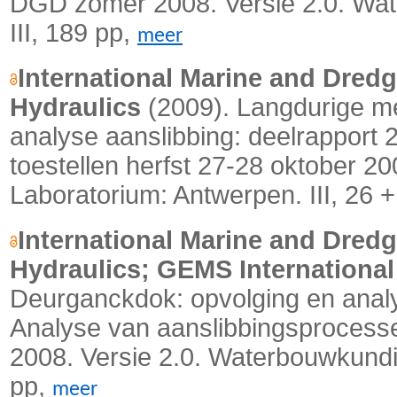
DGD zomer 2008. Versie 2.0. Wat
III, 189 pp,
meer
International Marine and Dredg
Hydraulics
(2009). Langdurige m
analyse aanslibbing: deelrapport 2
toestellen herfst 27-28 oktober 2
Laboratorium: Antwerpen.
III, 26 +
International Marine and Dredg
Hydraulics; GEMS International
Deurganckdok: opvolging en analy
Analyse van aanslibbingsprocesse
2008. Versie 2.0. Waterbouwkundig
pp,
meer