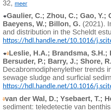
32,
meer
Gaulier, C.; Zhou, C.; Gao, Y.; 
Baeyens, W.; Billon, G.
(2021).
I
and distribution in the Scheldt est
https://hdl.handle.net/10.1016/j.sc
Leslie, H.A.; Brandsma, S.H.; 
Bersuder, P.; Barry, J.; Shore, R.
Decabromodiphenylether trends in
sewage sludge and surficial sedi
https://hdl.handle.net/10.1016/j.sc
van der Wal, D.; Ysebaert, T.; 
sediment: teledetectie van benthis