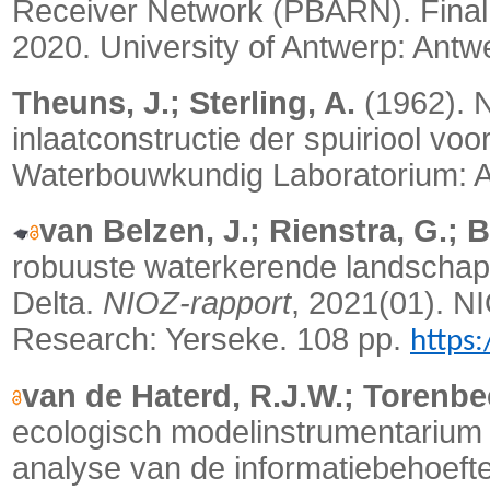
Receiver Network (PBARN). Final 
2020. University of Antwerp: Antw
Theuns, J.; Sterling, A.
(1962). N
inlaatconstructie der spuiriool vo
Waterbouwkundig Laboratorium: Ant
van Belzen, J.; Rienstra, G.; 
robuuste waterkerende landschap
Delta.
NIOZ-rapport
, 2021(01). NI
Research: Yerseke.
108 pp.
https
van de Haterd, R.J.W.; Torenbee
ecologisch modelinstrumentarium R
analyse van de informatiebehoeft