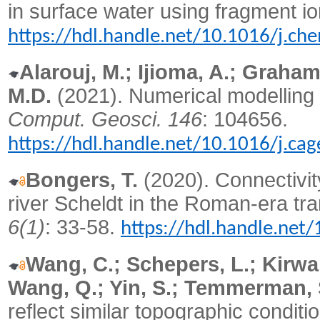
in surface water using fragment io
https://hdl.handle.net/10.1016/j.c
Alarouj, M.; Ijioma, A.; Graham
M.D.
(2021). Numerical modelling o
Comput. Geosci. 146
: 104656.
https://hdl.handle.net/10.1016/j.c
Bongers, T.
(2020). Connectivity
river Scheldt in the Roman-era tr
6(1)
: 33-58.
https://hdl.handle.net
Wang, C.; Schepers, L.; Kirwan
Wang, Q.; Yin, S.; Temmerman, 
reflect similar topographic condi