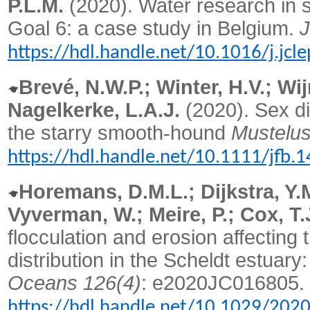
P.L.M.
(2020). Water research in 
Goal 6: a case study in Belgium.
J
https://hdl.handle.net/10.1016/j.jc
Brevé, N.W.P.; Winter, H.V.; Wi
Nagelkerke, L.A.J.
(2020). Sex dif
the starry smooth
‐
hound
Mustelus
https://hdl.handle.net/10.1111/jfb.
Horemans, D.M.L.; Dijkstra, Y.M
Vyverman, W.; Meire, P.; Cox, T.
flocculation and erosion affecting 
distribution in the Scheldt estuary:
Oceans 126(4)
: e2020JC016805.
https://hdl.handle.net/10.1029/202