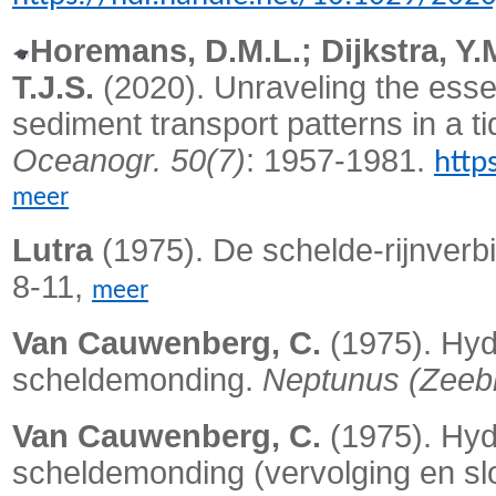
Horemans, D.M.L.; Dijkstra, Y.M
T.J.S.
(2020).
Unraveling the essen
sediment transport patterns in a 
Oceanogr. 50(7)
: 1957-1981.
http
meer
Lutra
(1975). De schelde-rijnverb
8-11,
meer
Van Cauwenberg, C.
(1975). Hyd
scheldemonding.
Neptunus (Zeeb
Van Cauwenberg, C.
(1975). Hyd
scheldemonding (vervolging en sl