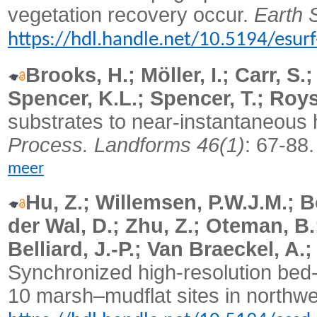
vegetation recovery occur.
Earth 
https://hdl.handle.net/10.5194/esur
Brooks, H.; Möller, I.; Carr, S.;
Spencer, K.L.; Spencer, T.; Roys
substrates to near
‐
instantaneous 
Process. Landforms 46(1)
: 67-88
meer
Hu, Z.; Willemsen, P.W.J.M.; B
der Wal, D.; Zhu, Z.; Oteman, B.; 
Belliard, J.-P.; Van Braeckel, A
Synchronized high-resolution bed-
10 marsh–mudflat sites in northw