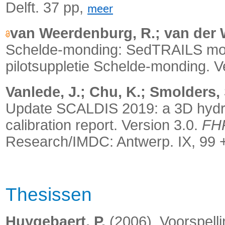
Delft. 37 pp,
meer
van Weerdenburg, R.; van der W
Schelde-monding: SedTRAILS mode
pilotsuppletie Schelde-monding. Ve
Vanlede, J.; Chu, K.; Smolders, 
Update SCALDIS 2019: a 3D hydro
calibration report. Version 3.0.
FHR
Research/IMDC: Antwerp. IX, 99 +
Thesissen
Huygebaert, P.
(2006). Voorspell