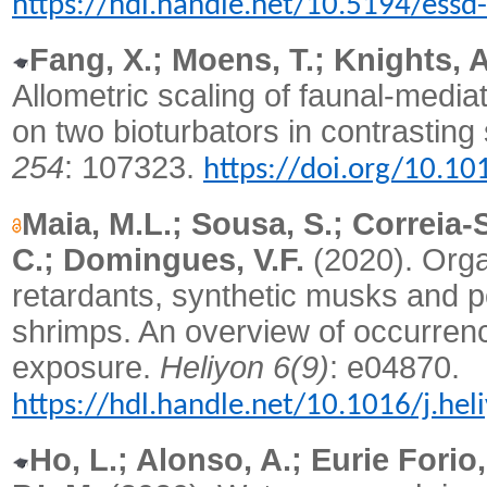
https://hdl.handle.net/10.5194/ess
Fang, X.; Moens, T.; Knights, A
Allometric scaling of faunal-medi
on two bioturbators in contrastin
254
: 107323.
https://doi.org/10.10
Maia, M.L.; Sousa, S.; Correia-
C.; Domingues, V.F.
(2020). Orga
retardants, synthetic musks and p
shrimps. An overview of occurrenc
exposure.
Heliyon 6(9)
: e04870.
https://hdl.handle.net/10.1016/j.he
Ho, L.; Alonso, A.; Eurie Forio