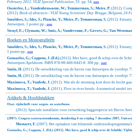
February 2012.
VLIZ Special Publication,
55: pp. 54
,
meer
Oosterlee, L.; Vandenbruwaene, W.; Temmerman, S.; Meire, P.
(2012).
Compa
(2012).
Book of abstracts - VLIZ Young Scientists' Day. Brugge, Belgium, 24 
Smolders, S.; Ides, S.; Plancke, Y.; Meire, P.; Temmerman, S.
(2012). Estuary,
Antwerpen. 1 poster pp.
,
meer
Struyf, E.; Clymans, W.; Smis, A.; Vandevenne, F.; Govers, G.; Van Wesemael
Boeken en Monografieën
Smolders, S.; Ides, S.; Plancke, Y.; Meire, P.; Temmerman, S.
(2012).
Estuary
1 poster pp.
,
meer
Gonsaeles, G.; Coppens, J. (Ed.)
(2012). Met have, goed & schip over de Sche
Antwerpen/Apeldoorn. ISBN 978-90-466-0445-8. 306 pp.
,
meer
Smitz, H.
(2011). De ontwikkeling van de haven van Antwerpen de voorbije 75 j
Smitz, H.
(2011). De ontwikkeling van de haven van Antwerpen de voorbije 75 j
Maximova, T.; Vanlede, J.
(2012). Wat als de stroming kort door de bocht g
Maximova, T.; Vanlede, J.
(2011).
Flow in river bends: A numerical model i
Artikels & Hoofdstukken
Otar: tijdschrift voor wegen- en waterbouw
·
(2012). Speciale installatie voor verwerking baggerspecie uit Haven Ant
(2007). Congres watersysteemkennis, donderdag 6 en vrijdag 7 december 2007, Universi
·
Mostaert, F.
(2007). Het opmaken van bilaterale onderzoeksprogramma's 
Gonsaeles, G.; Coppens, J. (Ed.)
(2012). Met have, goed & schip over de Schelde: Vijf