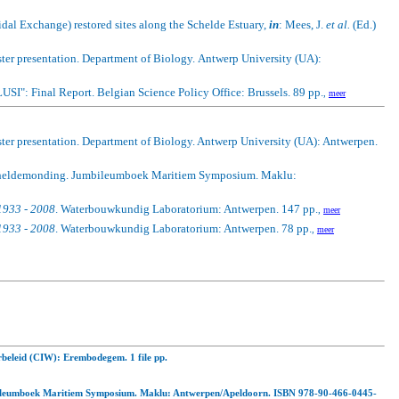
al Exchange) restored sites along the Schelde Estuary,
in
: Mees, J.
et al.
(Ed.)
oster presentation. Department of Biology.
Antwerp University (UA):
"LUSI": Final Report.
Belgian Science Policy Office: Brussels. 89 pp.
,
meer
ter presentation. Department of Biology. Antwerp University (UA): Antwerpen.
de Scheldemonding. Jumbileumboek Maritiem Symposium. Maklu:
933 - 2008
. Waterbouwkundig Laboratorium: Antwerpen. 147 pp.
,
meer
933 - 2008
. Waterbouwkundig Laboratorium: Antwerpen. 78 pp.
,
meer
rbeleid (CIW): Erembodegem. 1 file pp.
 Jumbileumboek Maritiem Symposium. Maklu: Antwerpen/Apeldoorn. ISBN 978-90-466-0445-