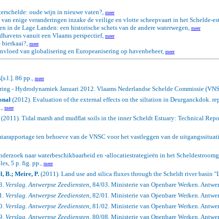
terschelde: oude wijn in nieuwe vaten?,
meer
 van enige veranderingen inzake de veilige en vlotte scheepvaart in het Schelde-es
den in de Lage Landen: een historische schets van de andere waterwegen,
meer
dhavens vanuit een Vlaams perspectief,
meer
 bierkaai?,
meer
invloed van globalisering en Europeanisering op havenbeheer,
meer
[s.l.]. 86 pp.
,
meer
ring - Hydrodynamiek Januari 2012.
Vlaams Nederlandse Schelde Commissie (VNSC)
onal
(2012). Evaluation of the external effects on the siltation in Deurganckdok. 
.
,
meer
(2011).
Tidal marsh and mudflat soils in the inner Scheldt Estuary: Technical Repo
tarapportage ten behoeve van de VNSC voor het vastleggen van de uitgangssituat
rzoek naar waterbeschikbaarheid en -allocatiestrategieën in het Scheldestroomgebi
s, 5 p. fig. pp.
,
meer
, B.; Meire, P.
(2011).
Land use and silica fluxes through the Scheldt river basin "
3.
Verslag. Antwerpse Zeediensten
, 84/03. Ministerie van Openbare Werken. Antwer
1.
Verslag. Antwerpse Zeediensten
, 82/01. Ministerie van Openbare Werken. Antwer
0.
Verslag. Antwerpse Zeediensten
, 81/02. Ministerie van Openbare Werken. Antwer
9.
Verslag. Antwerpse Zeediensten
, 80/08. Ministerie van Openbare Werken. Antwer