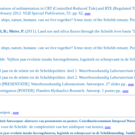
rison of sedimentation in CRT (Controlled Reduced Tide) and RTE (Regulated Tid
February 2012. VLIZ Special Publication,
55: pp. 62
,
meer
 ships, nature, humans: can we live together? A true story of the Scheldt estuary. P
, B.; Meire, P.
(2011).
Land use and silica fluxes through the Scheldt river basin 
, ships, nature, humans: can we live together? A true story of the Scheldt estuary.
Pos
lde: Vijftien jaar evolutie inzake havengebeuren, logistiek en scheepvaart in 
aar en de relatie tot de Scheldepolders: deel 1.
Waterbouwkundig Laboratorium 1
aar en de relatie tot de Scheldepolders: deel 2.
Waterbouwkundig Laboratorium 1
aat [PRESENTATIE]. Waterbouwkundig Laboratorium: Antwerpen. 27 slides pp.
,
meer
nvestigation [POSTER].
Flanders Hydraulics Research: Antwerp. 1 poster pp.
,
meer
werpen ,
meer
teit Antwerpen: abstracts van presentaties en posters. Coördinatiecommissie Integraal Wate
voor de Schelde: de complexiteit van het uitdiepen van kennis,
meer
tien jaar evolutie inzake havengebeuren, logistiek en scheepvaart in de Scheldemonding.