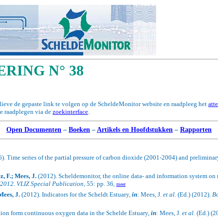
RING N° 38
elieve de gepaste link te volgen op de ScheldeMonitor website en raadpleeg het
att
te raadplegen via de
zoekinterface
.
Open Documenten
–
Boeken
–
Artikels en Hoofdstukken
–
Rapporten
6).
Time series of the partial pressure of carbon dioxide (2001-2004) and prelimina
, F.; Mees, J.
(2012).
Scheldemonitor, the online data- and information system on 
 2012. VLIZ Special Publication,
55: pp. 36
,
meer
Mees, J.
(2012). Indicators for the Scheldt Estuary,
in
: Mees, J.
et al.
(Ed.) (2012).
Bo
ion form continuous oxygen data in the Schelde Estuary,
in
: Mees, J.
et al.
(Ed.) (2