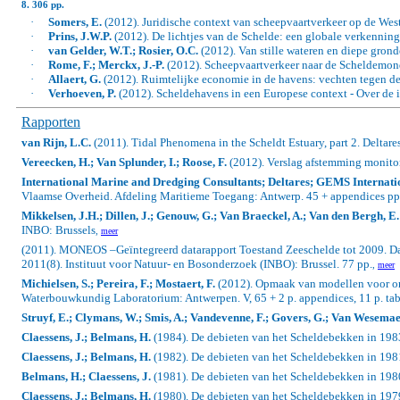
8. 306 pp.
·
Somers, E.
(2012). Juridische context van scheepvaartverkeer op de Wes
·
Prins, J.W.P.
(2012). De lichtjes van de Schelde: een globale verkenning
·
van Gelder, W.T.; Rosier, O.C.
(2012). Van stille wateren en diepe gron
·
Rome, F.; Merckx, J.-P.
(2012).
Scheepvaartverkeer naar de Scheldemon
·
Allaert, G.
(2012). Ruimtelijke economie in de havens: vechten tegen de
·
Verhoeven, P.
(2012). Scheldehavens in een Europese context - Over de 
Rapporten
van Rijn, L.C.
(2011).
Tidal Phenomena in the Scheldt Estuary, part 2.
Deltares
Vereecken, H.; Van Splunder, I.; Roose, F.
(2012). Verslag afstemming monito
International Marine and Dredging Consultants; Deltares; GEMS Internati
Vlaamse Overheid. Afdeling Maritieme Toegang: Antwerp. 45 + appendices pp
Mikkelsen, J.H.; Dillen, J.; Genouw, G.; Van Braeckel, A.; Van den Bergh, E.
INBO: Brussels
,
meer
(2011). MONEOS –Geïntegreerd datarapport Toestand Zeeschelde tot 2009. Da
2011(8). Instituut voor Natuur- en Bosonderzoek (INBO): Brussel. 77 pp.
,
meer
Michielsen, S.; Pereira, F.; Mostaert, F.
(2012). Opmaak van modellen voor onde
Waterbouwkundig Laboratorium: Antwerpen. V, 65 + 2 p. appendices, 11 p. table
Struyf, E.; Clymans, W.; Smis, A.; Vandevenne, F.; Govers, G.; Van Wesemael
Claessens, J.; Belmans, H.
(1984).
De debieten van het Scheldebekken in 198
Claessens, J.; Belmans, H.
(1982). De debieten van het Scheldebekken in 198
Belmans, H.; Claessens, J.
(1981). De debieten van het Scheldebekken in 198
Claessens, J.; Belmans, H.
(1980). De debieten van het Scheldebekken in 197