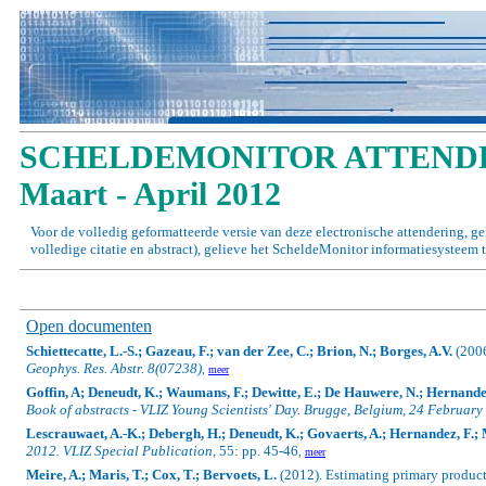
SCHELDEMONITOR ATTENDE
Maart - April 2012
Voor de volledig geformatteerde versie van deze electronische attendering, g
volledige citatie en abstract), gelieve het ScheldeMonitor informatiesysteem 
Open documenten
Schiettecatte, L.-S.; Gazeau, F.; van der Zee, C.; Brion, N.; Borges, A.V.
(200
Geophys.
Res. Abstr. 8(07238)
,
meer
Goffin, A; Deneudt, K.; Waumans, F.; Dewitte, E.; De Hauwere, N.; Hernandez
Book of abstracts - VLIZ Young Scientists' Day. Brugge, Belgium, 24 February
Lescrauwaet, A.-K.; Debergh, H.; Deneudt, K.; Govaerts, A.; Hernandez, F.; 
2012. VLIZ Special Publication,
55: pp. 45-46
,
meer
Meire, A.; Maris, T.; Cox, T.; Bervoets, L.
(2012). Estimating primary product