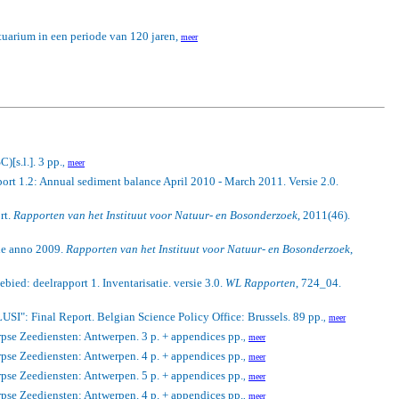
tuarium in een periode van 120 jaren,
meer
[s.l.]. 3 pp.
,
meer
report 1.2: Annual sediment balance April 2010 - March 2011.
Versie 2.0.
rt.
Rapporten van het Instituut voor Natuur- en Bosonderzoek
, 2011(46).
ie anno 2009.
Rapporten van het Instituut voor Natuur- en Bosonderzoek
,
ed: deelrapport 1. Inventarisatie. versie 3.0.
WL Rapporten
, 724_04.
LUSI": Final Report. Belgian Science Policy Office: Brussels. 89 pp.
,
meer
pse Zeediensten: Antwerpen. 3 p. + appendices pp.
,
meer
pse Zeediensten: Antwerpen. 4 p. + appendices pp.
,
meer
pse Zeediensten: Antwerpen. 5 p. + appendices pp.
,
meer
pse Zeediensten: Antwerpen. 4 p. + appendices pp.
,
meer