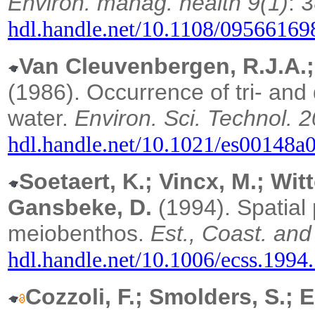
Environ. manag. health 9(1)
: 
hdl.handle.net/10.1108/0956616
Van Cleuvenbergen, R.J.A.;
(1986). Occurrence of tri- and
water.
Environ. Sci. Technol. 2
hdl.handle.net/10.1021/es00148a
Soetaert, K.; Vincx, M.; Wit
Gansbeke, D.
(1994).
Spatial
meiobenthos.
Est., Coast. and
hdl.handle.net/10.1006/ecss.1994
Cozzoli, F.; Smolders, S.; 