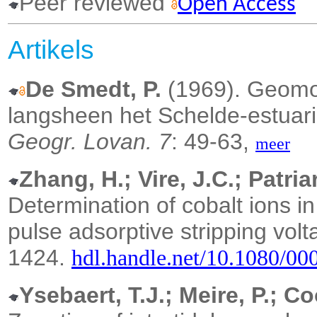
Peer reviewed
Open Access
Artikels
De Smedt, P.
(1969). Geomor
langsheen het Schelde-estuar
Geogr. Lovan. 7
: 49-63,
meer
Zhang, H.; Vire, J.C.; Patria
Determination of cobalt ions in
pulse adsorptive stripping vol
1424.
hdl.handle.net/10.1080/0
Ysebaert, T.J.; Meire, P.; C