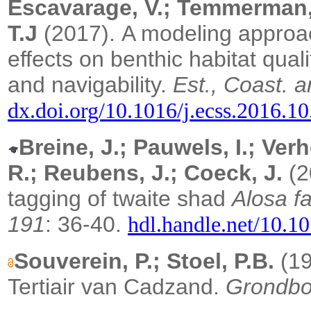
Escavarage, V.; Temmerman, 
T.J
(2017).
A modeling approa
effects on benthic habitat qual
and navigability.
Est., Coast. a
dx.doi.org/10.1016/j.ecss.2016.1
Breine, J.; Pauwels, I.; Ver
R.; Reubens, J.; Coeck, J.
(2
tagging of twaite shad
Alosa fa
191
: 36-40.
hdl.handle.net/10.10
Souverein, P.; Stoel, P.B.
(19
Tertiair van Cadzand.
Grondbo