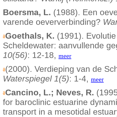
Boersma, L.
(1988). Een oever
varende oeververbinding?
Wan
Goethals, K.
(1991). Evolutie
Scheldewater: aanvullende ge
10(56)
: 12-18,
meer
(2000). Verdieping van de Sc
Waterspiegel 1(5)
: 1-4,
meer
Cancino, L.; Neves, R.
(1995
for baroclinic estuarine dyna
transport in a mesotidal estua