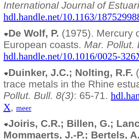
International Journal of Estua
hdl.handle.net/10.1163/1875299
De Wolf, P.
(1975). Mercury 
European coasts.
Mar. Pollut. 
hdl.handle.net/10.1016/0025-32
Duinker, J.C.; Nolting, R.F.
(
trace metals in the Rhine estu
Pollut. Bull. 8(3)
: 65-71.
hdl.ha
,
X
meer
Joiris, C.R.; Billen, G.; Lan
Mommaerts, J.-P.; Bertels, A.