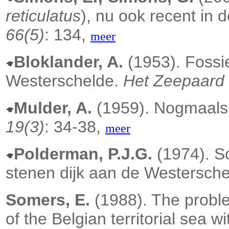
reticulatus
), nu ook recent in
66(5)
: 134,
meer
Bloklander, A.
(1953). Fossie
Westerschelde.
Het Zeepaard 
Mulder, A.
(1959). Nogmaals
19(3)
: 34-38,
meer
Polderman, P.J.G.
(1974). S
stenen dijk aan de Westersch
Somers, E.
(1988). The proble
of the Belgian territorial sea w