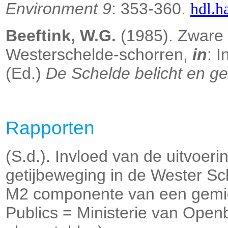
Environment 9
: 353-360.
hdl.h
Beeftink, W.G.
(1985). Zware 
Westerschelde-schorren,
in
: 
(Ed.)
De Schelde belicht en g
Rapporten
(S.d.). Invloed van de uitvoer
getijbeweging in de Wester S
M2 componente van een gemidd
Publics = Ministerie van Openb