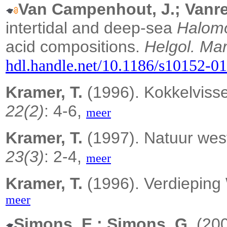
Van Campenhout, J.; Vanre
intertidal and deep-sea
Halom
acid compositions.
Helgol. Mar
hdl.handle.net/10.1186/s10152-0
Kramer, T.
(1996). Kokkelvisse
22(2)
: 4-6,
meer
Kramer, T.
(1997). Natuur west
23(3)
: 2-4,
meer
Kramer, T.
(1996). Verdieping
meer
Simons, E.; Simons, G.
(200