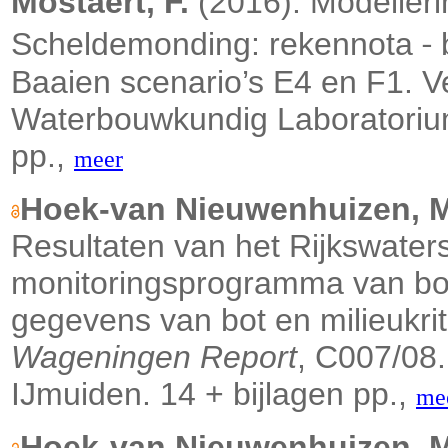
Mostaert, F.
(2016). Modelleri
‐
Scheldemonding: rekennota
b
Baaien scenario’s E4 en F1. V
Waterbouwkundig Laboratorium:
pp.,
meer
Hoek-van Nieuwenhuizen, M.
Resultaten van het Rijkswate
monitoringsprogramma van bot
gegevens van bot en milieukrit
Wageningen Report
, C007/08
IJmuiden. 14 + bijlagen pp.,
me
Hoek-van Nieuwenhuizen, M.