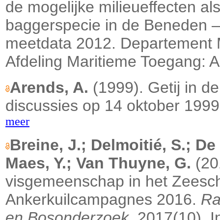
de mogelijke milieueffecten al
baggerspecie in de Beneden – 
meetdata 2012. Departement M
Afdeling Maritieme Toegang: 
Arends, A.
(1999). Getij in d
discussies op 14 oktober 1999.
meer
Breine, J.; Delmoitié, S.; De
Maes, Y.; Van Thuyne, G.
(20
visgemeenschap in het Zeesch
Ankerkuilcampagnes 2016.
Ra
en Bosonderzoek
, 2017(10). I