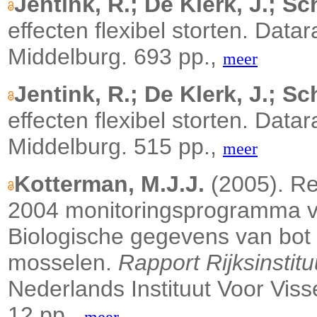
Jentink, R.; De Klerk, J.; Sch
effecten flexibel storten. Data
Middelburg. 693 pp.,
meer
Jentink, R.; De Klerk, J.; Sch
effecten flexibel storten. Data
Middelburg. 515 pp.,
meer
Kotterman, M.J.J.
(2005). R
2004 monitoringsprogramma v
Biologische gegevens van bot e
mosselen.
Rapport Rijksinstit
Nederlands Instituut Voor Viss
12 pp.,