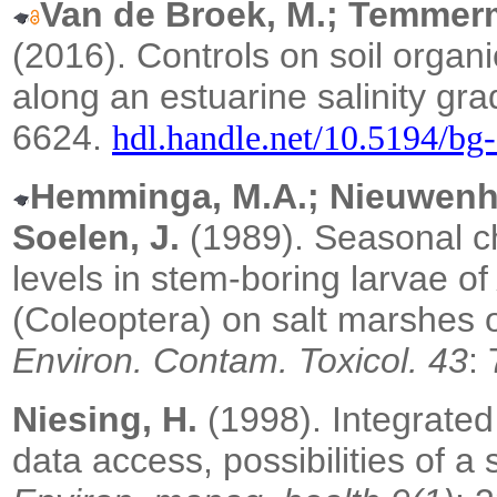
Van de Broek, M.; Temmerm
(2016).
Controls on soil organ
along an estuarine salinity gra
6624.
hdl.handle.net/10.5194/bg
Hemminga, M.A.; Nieuwenhui
Soelen, J.
(1989).
Seasonal c
levels in stem-boring larvae o
(Coleoptera) on salt marshes 
Environ. Contam. Toxicol. 43
:
Niesing, H.
(1998). Integrate
data access, possibilities of 