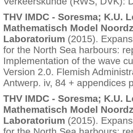
Verkeerskunde (RWS, DVK): Do
THV IMDC - Soresma; K.U. 
Mathematisch Model Noord
Laboratorium
(2015).
Expansi
for the North Sea harbours: rep
Implementation of the wave cu
Version 2.0. Flemish Administr
Antwerp. iv, 84 + appendices 
THV IMDC - Soresma; K.U. 
Mathematisch Model Noord
Laboratorium
(2015).
Expansi
for the North Sea harbours: rep