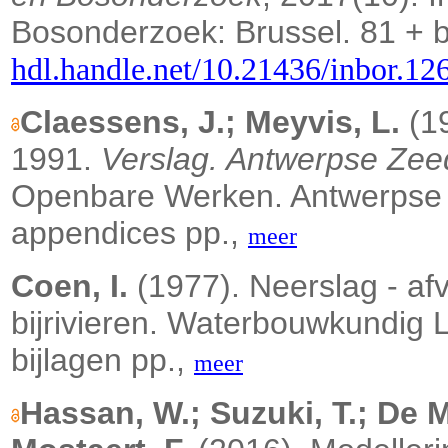
Bosonderzoek: Brussel. 81 + b
hdl.handle.net/10.21436/inbor.1
Claessens, J.; Meyvis, L.
(19
1991.
Verslag. Antwerpse Zee
Openbare Werken. Antwerpse 
appendices pp.,
meer
Coen, I.
(1977). Neerslag - af
bijrivieren. Waterbouwkundig 
bijlagen pp.,
meer
Hassan, W.; Suzuki, T.; De M