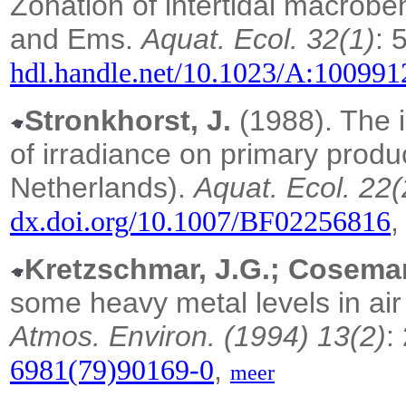
Zonation of intertidal macrobe
and Ems.
Aquat. Ecol. 32(1)
: 
hdl.handle.net/10.1023/A:10099
Stronkhorst, J.
(1988). The i
of irradiance on primary produ
Netherlands).
Aquat. Ecol. 22(
dx.doi.org/10.1007/BF02256816
Kretzschmar, J.G.; Cosema
some heavy metal levels in air
Atmos. Environ. (1994) 13(2)
:
,
6981(79)90169-0
meer