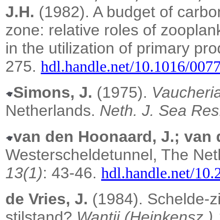
J.H.
(1982). A budget of carbon
zone: relative roles of zoopla
in the utilization of primary pr
275.
hdl.handle.net/10.1016/007
Simons, J.
(1975).
Vaucheri
Netherlands.
Neth. J. Sea Res
van den Hoonaard, J.; van 
Westerscheldetunnel, The Net
13(1)
: 43-46.
hdl.handle.net/1
de Vries, J.
(1984). Schelde-zi
stilstand?
Wantij (Heinkensz.) 